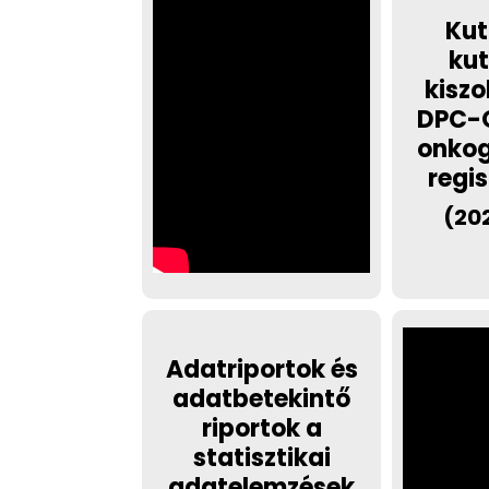
Kut
ku
kiszo
DPC-
onko
regi
(202
Adatriportok és
adatbetekintő
riportok a
statisztikai
adatelemzések