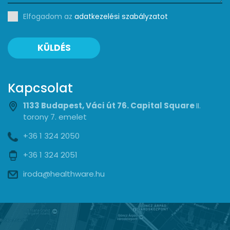
Elfogadom az
adatkezelési szabályzatot
KÜLDÉS
Kapcsolat
1133 Budapest, Váci út 76. Capital Square
II.
torony 7. emelet
+36 1 324 2050
+36 1 324 2051
iroda@healthware.hu