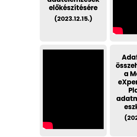
előkészítésére
(2023.12.15.)
Ada
össze
a M
eXper
Pl
adat
esz
(202