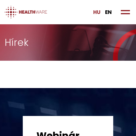
HU
EN
Hírek
Webinár