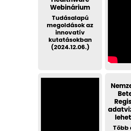
Webinárium
Tudásalapú
megoldások az
innovatív
kutatásokban
(2024.12.06.)
Nemze
Bet
Regi
adatvi
lehet
Több 