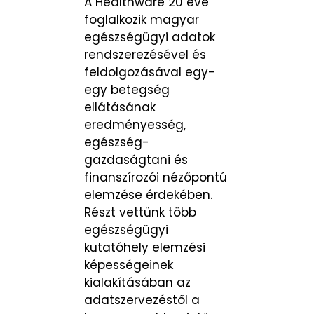
A Healthware 20 éve
foglalkozik magyar
egészségügyi adatok
rendszerezésével és
feldolgozásával egy-
egy betegség
ellátásának
eredményesség,
egészség-
gazdaságtani és
finanszírozói nézőpontú
elemzése érdekében.
Részt vettünk több
egészségügyi
kutatóhely elemzési
képességeinek
kialakításában az
adatszervezéstől a