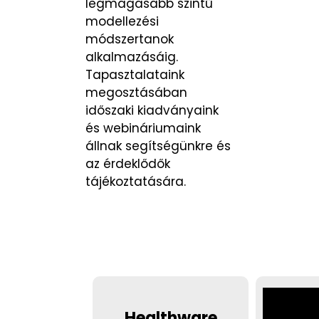
legmagasabb szintű
modellezési
módszertanok
alkalmazásáig.
Tapasztalataink
megosztásában
időszaki kiadványaink
és webináriumaink
állnak segítségünkre és
az érdeklődők
tájékoztatására.
Healthware