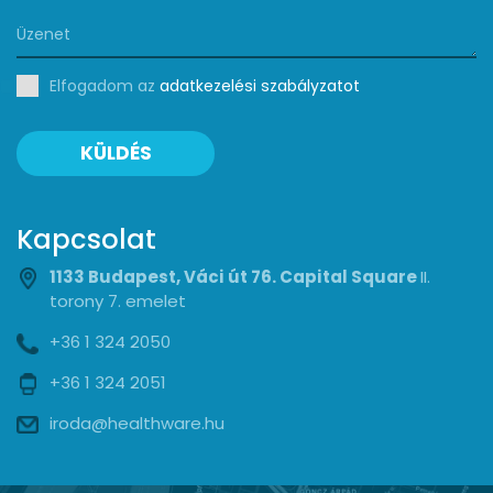
Elfogadom az
adatkezelési szabályzatot
KÜLDÉS
Kapcsolat
1133 Budapest, Váci út 76. Capital Square
II.
torony 7. emelet
+36 1 324 2050
+36 1 324 2051
iroda@healthware.hu