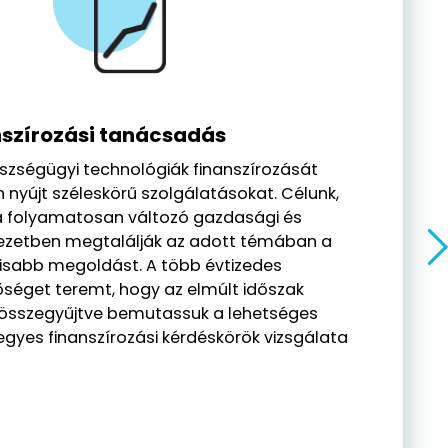
szírozási tanácsadás
szségügyi technológiák finanszírozását
 nyújt széleskörű szolgálatásokat. Célunk,
a folyamatosan változó gazdasági és
ezetben megtalálják az adott témában a
isabb megoldást. A több évtizedes
őséget teremt, hogy az elmúlt időszak
t összegyűjtve bemutassuk a lehetséges
egyes finanszírozási kérdéskörök vizsgálata