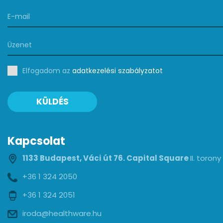
Elfogadom az
adatkezelési szabályzatot
KÜLDÉS
Kapcsolat
1133 Budapest, Váci út 76. Capital Square
II. toron
+36 1 324 2050
+36 1 324 2051
iroda@healthware.hu