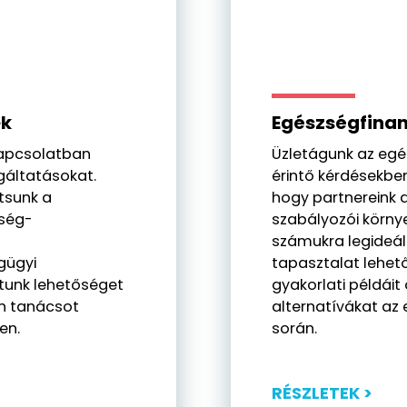
ek
Egészségfinan
apcsolatban
Üzletágunk az egé
gáltatásokat.
érintő kérdésekben
tsunk a
hogy partnereink 
zség-
szabályozói körny
számukra legideál
gügyi
tapasztalat lehet
atunk lehetőséget
gyakorlati példái
n tanácsot
alternatívákat az 
en.
során.
RÉSZLETEK >