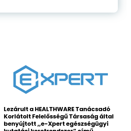
Lezárult a HEALTHWARE Tanácsadó
Korlátolt Felelősségű Társaság által
benyújtott „e-Xpert egészségügyi
kutatási keretrendszer” című