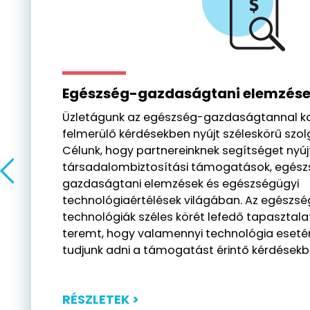
Egészség-gazdaságtani elemzés
Üzletágunk az egészség-gazdaságtannal k
felmerülő kérdésekben nyújt széleskörű szol
Célunk, hogy partnereinknek segítséget nyúj
társadalombiztosítási támogatások, egés
gazdaságtani elemzések és egészségügyi
technológiaértélések világában. Az egészsé
technológiák széles körét lefedő tapasztal
teremt, hogy valamennyi technológia eseté
tudjunk adni a támogatást érintő kérdésekb
RÉSZLETEK >