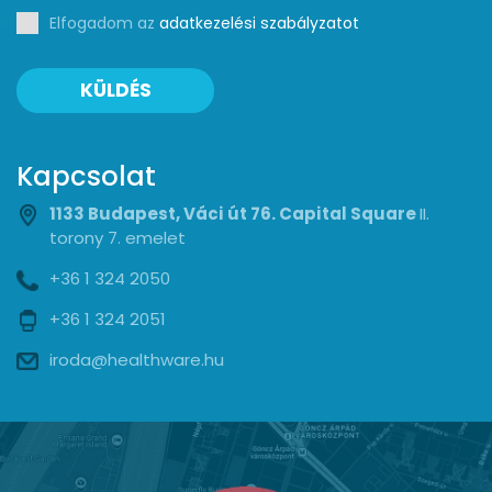
Elfogadom az
adatkezelési szabályzatot
KÜLDÉS
Kapcsolat
1133 Budapest, Váci út 76. Capital Square
II.
torony 7. emelet
+36 1 324 2050
+36 1 324 2051
iroda@healthware.hu