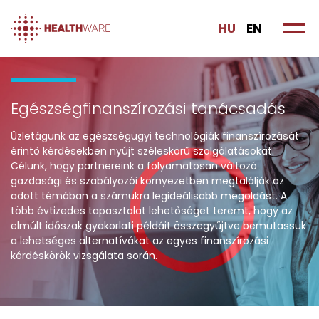
HU
EN
Egészségfinanszírozási tanácsadás
Üzletágunk az egészségügyi technológiák finanszírozását
érintő kérdésekben nyújt széleskörű szolgálatásokat.
Célunk, hogy partnereink a folyamatosan változó
gazdasági és szabályozói környezetben megtalálják az
adott témában a számukra legideálisabb megoldást. A
több évtizedes tapasztalat lehetőséget teremt, hogy az
elmúlt időszak gyakorlati példáit összegyűjtve bemutassuk
a lehetséges alternatívákat az egyes finanszírozási
kérdéskörök vizsgálata során.