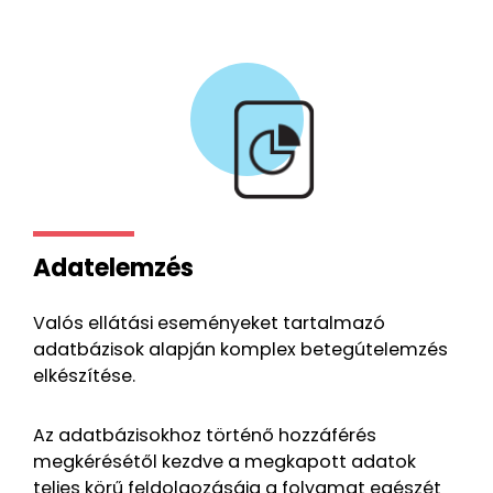
Adatelemzés
Valós ellátási eseményeket tartalmazó
adatbázisok alapján komplex betegútelemzés
elkészítése.
Az adatbázisokhoz történő hozzáférés
megkérésétől kezdve a megkapott adatok
teljes körű feldolgozásáig a folyamat egészét