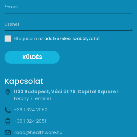
Elfogadom az
adatkezelési szabályzatot
KÜLDÉS
Kapcsolat
1133 Budapest, Váci út 76. Capital Square
II.
torony 7. emelet
+36 1 324 2050
+36 1 324 2051
iroda@healthware.hu