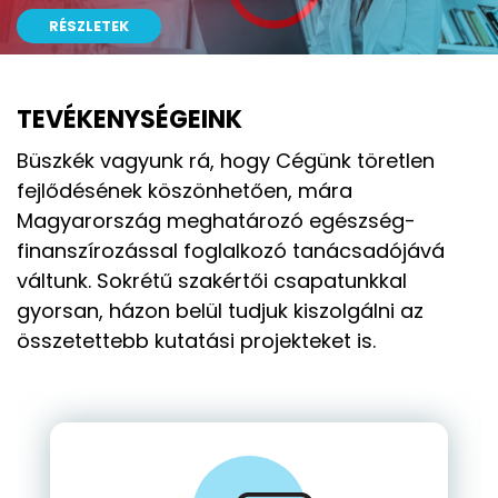
RÉSZLETEK
RÉSZLETEK
RÉSZLETEK
RÉSZLETEK
TEVÉKENYSÉGEINK
Büszkék vagyunk rá, hogy Cégünk töretlen
fejlődésének köszönhetően, mára
Magyarország meghatározó egészség-
finanszírozással foglalkozó tanácsadójává
váltunk. Sokrétű szakértői csapatunkkal
gyorsan, házon belül tudjuk kiszolgálni az
összetettebb kutatási projekteket is.